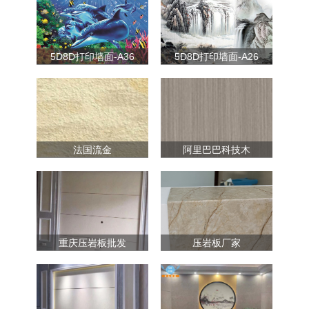
5D8D打印墙面-A36
5D8D打印墙面-A26
法国流金
阿里巴巴科技木
重庆压岩板批发
压岩板厂家