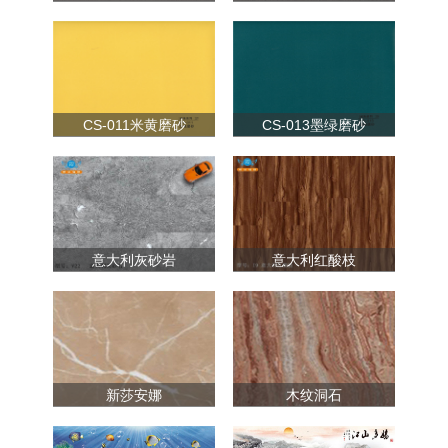
CS-011米黄磨砂
CS-013墨绿磨砂
意大利灰砂岩
意大利红酸枝
新莎安娜
木纹洞石