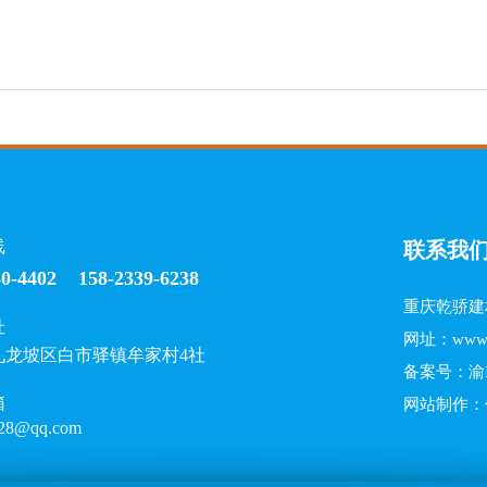
线
联系我
30-4402 158-2339-6238
重庆乾骄建
址
网址：
www.
九龙坡区白市驿镇牟家村4社
备案号：
渝
箱
网站制作
28@qq.com