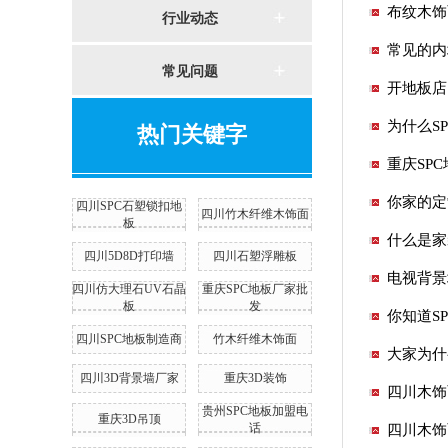
布纹木饰
行业动态
常见的内
常见问题
开地板店
为什么S
热门关键字
重庆SP
你家的定
四川SPC石塑锁扣地
四川竹木纤维木饰面
板
什么是家
四川5D8D打印墙
四川石塑浮雕板
电视背景
四川仿大理石UV石晶
重庆SPC地板厂家批
板
发
你知道S
四川SPC地板制造商
竹木纤维木饰面
大家为什
四川3D背景墙厂家
重庆3D装饰
四川木饰
贵州SPC地板加盟电
重庆3D吊顶
话
四川木饰