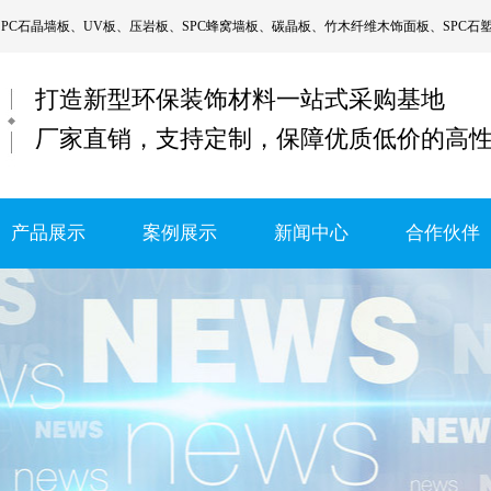
SPC石晶墙板
、
UV板
、
压岩板
、
SPC蜂窝墙板
、
碳晶板
、
竹木纤维木饰面板
、
SPC石
打造新型环保装饰材料一站式采购基地
厂家直销，支持定制，保障优质低价的高
产品展示
案例展示
新闻中心
合作伙伴