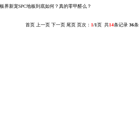
板界新宠SPC地板到底如何？真的零甲醛么？
首页 上一页 下一页 尾页 页次：
1
/1
页 共
14
条记录
36
条