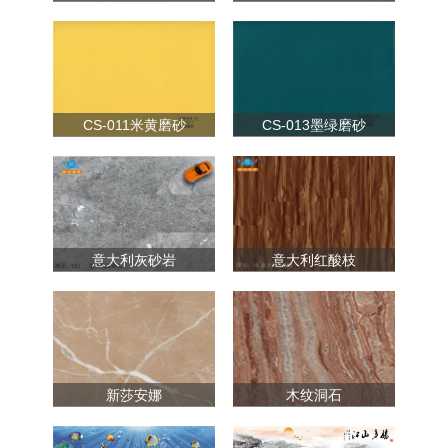
CS-011米黄磨砂
CS-013墨绿磨砂
意大利灰砂岩
意大利红酸枝
新莎安娜
木纹洞石