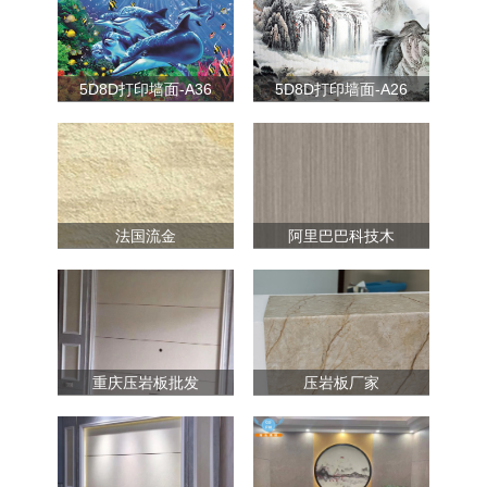
5D8D打印墙面-A36
5D8D打印墙面-A26
法国流金
阿里巴巴科技木
重庆压岩板批发
压岩板厂家