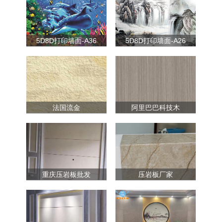
5D8D打印墙面-A36
5D8D打印墙面-A26
法国流金
阿里巴巴科技木
重庆压岩板批发
压岩板厂家