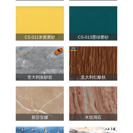
CS-011米黄磨砂
CS-013墨绿磨砂
意大利灰砂岩
意大利红酸枝
新莎安娜
木纹洞石