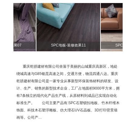
修效果07
SPC地板-装修效果11
SPC地板-装修效
重庆乾骄建材有限公司坐落于美丽的山城重庆高新区，地处
绕城高速与G85银昆高速之间，交通方便，物流四通八达。重庆
乾骄建材有限公司是一家专业从事新型环保装饰材料的研发、设
计、生产、销售的新型技术企业，工厂占地面积9000平方米，拥
有7条独立的现代化产品生产线，从原材料到成品已实现自动化
标准生产。 公司主要产品有:SPC石塑锁扣地板、竹木纤维木
饰面、科技木石塑浮雕板、仿大理石UV石晶板、3D打印背景墙
画等。公司产…