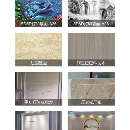
5D8D打印墙面-A36
5D8D打印墙面-A26
法国流金
阿里巴巴科技木
重庆压岩板批发
压岩板厂家