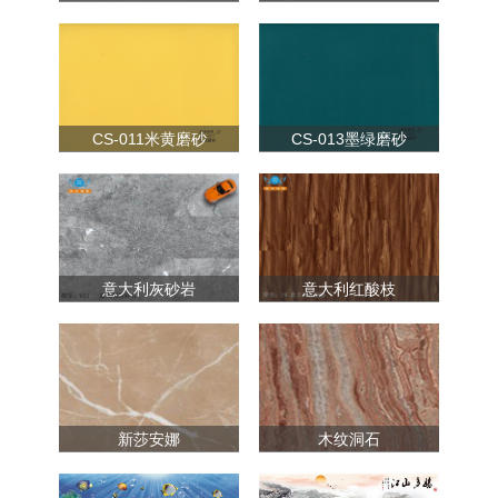
CS-011米黄磨砂
CS-013墨绿磨砂
意大利灰砂岩
意大利红酸枝
新莎安娜
木纹洞石